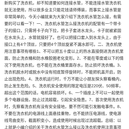
新购买了洗衣机，却不知道要如何连接水管，不能连接水管洗衣机
就无法使用，所以很多业主只能花钱请师傅装，而事实上接水管是
非常简单的，今天小编就来为大家介绍下洗衣机水管怎么接，有需
要的可以看一下！一、洗衣机水管怎么接洗衣机的配管有一个带卡
子的接口，只需将卡子向下拉，把卡子套进水龙头，卡子就被紧固
在水龙头上，水管就接好了。也可以把接口套入到水龙头上，由于
接口上有4个顶丝，只要把4个顶丝旋紧不漏水即可。二、洗衣机使
用注意事项有哪些1、不可以把五十度以上的热水直接倒进洗衣机里
面，防止洗衣桶和防水橡胶圈老化变形。2、不能在零度或以下的情
况下使用洗衣机，也不能在洗衣桶里面存水，防止损坏洗衣桶。3、
洗衣机脱水时或脱水中没有彻底暂停旋转时，不能把机盖开启，防
止出现危险。4、洗衣机运行时，千万不能让小朋友探头察看桶内，
防止发生危险。5、洗衣机安全使用的限定电压是220伏、50频率，
超出这个范围的话，电机容易损坏。6、一个插座上不可以一起使用
多个电器设施，防止过流超载，引起安全隐患。7、首次使用洗衣机
时，先察看洗衣机有没有安全接地，要不然可能引发触电事件。8、
不要在洗衣机的电源线上面悬挂重物，也不能挤压电源线，使电源
线弯曲变形，截面积变小，造成使用时候出现过流超载。总结：以
上就是小编介绍的关于洗衣机水管怎么接以及洗衣机使用注意事项