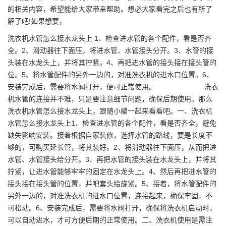
的相关内容，希望能给大家带来帮助。想必大家看完之后也有所了
解了吧!如果想要，
洗衣机水管怎么接水龙头上 1、检查进水管的各个配件，看是否齐
全。2、滑动器往下面压，将进水管、水管接头分开。3、水管的接
头装在水龙头上，并将其拧紧。4、再把进水管的接头接在接头管的
位。5、将水管配件的另外一边的，对准洗衣机的进水口位置。6、
安装完成后，需要将水阀打开，便可正常使用。 洗衣
机水管的连接并不难，只是要注意细节问题，确保后期使用。那么
洗衣机水管怎么接水龙头上，跟随小编一起来看看吧。一、洗衣机
水管怎么接水龙头上1、检查进水管的各个配件，看是否齐全，避免
缺失影响安装。接着根据自家装修，选择水管的路线，要是长度不
够的，可购买延长管，将其装好。2、将滑动器往下面压，从而把进
水管、水管接头给分开。3、再把水管的接头装在水龙头上，并将其
拧紧，让进水管能够牢牢的固定在水龙头上。4、然后再把进水管的
接头接在接头管的位置，并吧套头给旋紧。5、接着，将水管配件的
另外一边的，对准洗衣机的进水口位置，连接起来，确保牢固，不
可松动。6、安装完成后，需要将水阀打开，确保将洗衣机启动时，
可以自动进水，才可方便后期的正常使用。二、洗衣机使用是需注