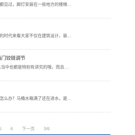
都见过，脚灯安装在一些地方的楼梯…
的时代来看大家不仅在建筑设计、装…
箱门铰链调节
水当中也都是特别有讲究的哦，而且…
怎么办？马桶水箱满了还在进水，是…
5
6
下一页
3/6