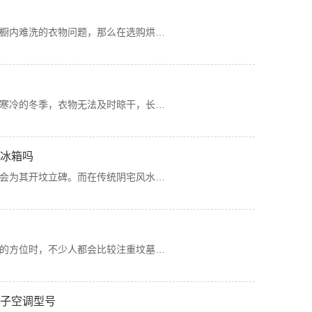
橱内难洗的衣物问题，那么在选购烘…
寒冷的冬季，衣物无法及时晾干，长…
子冰箱吗
会为其开坟立碑。而在传统阴宅风水…
的方位时，不少人都会比较注重坟墓…
门子空调型号